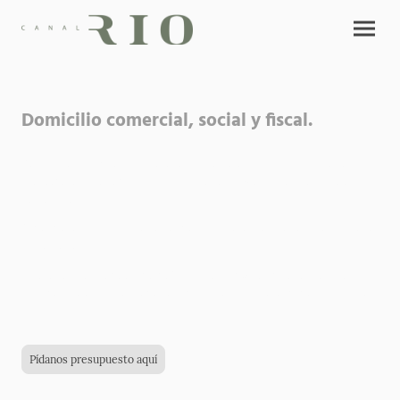
Domicilio comercial, social y fiscal.
Contará con una dirección profesional y representativa para sus clientes y
proveedores, que podrá publicar también en su web, tarjetas e impresos
comerciales.
Si decide recibir aquí su correspondencia, la recepcionaremos y le avisaremos
al momento.
Ofrecemos tres modelos (desde 200€/año + IVA) con diversos servicios
incluidos, pero también podemos adaptarnos a sus necesidades particulares.
Pídanos presupuesto aquí